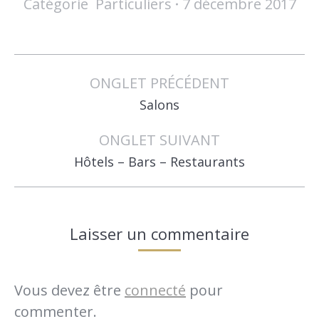
Catégorie
Particuliers
7 décembre 2017
Navigation
de
ONGLET PRÉCÉDENT
Onglet
commentaire
Salons
précédent
ONGLET SUIVANT
Onglet
Hôtels – Bars – Restaurants
suivant
Laisser un commentaire
Vous devez être
connecté
pour
commenter.